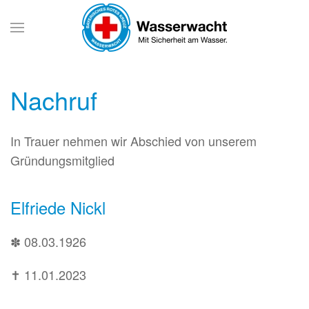
Wasserwacht Utting
Wasserwacht Utting
Wasserwacht Utting
Wasserwacht Utting
Wasserwacht Utting
Wasserwacht Utting
Wasserwacht Utting
Wasserwacht Utting
Wasserwacht Utting
Wasserwacht Utting
Wasserwacht Utting
Wasserwacht Utting
Wasserwacht Uttin
Wasserwacht Utt
Wasserwacht 
Wasserwach
Wasserw
Wasse
Mit Sicherheit am Wasser.
Wasserwacht Utting
Nachruf
In Trauer nehmen wir Abschied von unserem
Gründungsmitglied
Elfriede Nickl
✽ 08.03.1926
✝︎ 11.01.2023